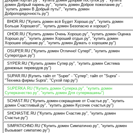
Добрый портал.ру", "купить домен Добрый поступок.ру", "купить
домен Добрый парень.ру", "купить домен Доброе пожелание.ру",
"купить домен В Добрый путь!", "купить домен
Добропорядочность.ру")
BHOR.RU ("Купить домен всё Будет Хорошо.ру", "купить домен
Больше Хорошего!", "купить домен Безопасно и хорошо")
OHOR.RU ("Купить домен Очень Хорошо.ру", "купить домен Оценка
Хорошо.ру", "купить домен Хороший отдых.ру", "купить домен
Хорошее общение.ру", "купить домен Думать о хорошем.ру")
OSUPER.RU ("Купить домен Отлично! Супер!", "купить домен
Суперотдых.ру")
SYPER.RU ("Купить домен Супер.ру", "купить домен Система
денежных переводов.ру")
SUPAR.RU (Купить тайп от "Super" - "Супер"; тайп от "Supra" -
"Техника фирмы Supra"; "Сухой пар.ру")
SUPERKA.RU ("Купить домен Суперка.ру", "купить домен
Суперкачество.ру", "купить домен Для супермашины")
SCHAST.RU ("Купить домен-сокращение от Счастье.ру", "купить
домен Счастливый.ру", "купить домен Кусочек счастья.ру")
SHCHASTIE.RU ("Купить домен Счастие.ру", "купить домен
Счастье.ру")
SIMPATICHNO.RU ("Купить домен Симпатично.ру", "купить домен
Вызывает симпатию.ру")