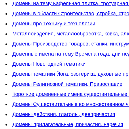
Домены на тему Кафельная плитка, тротуарная
Домены в области Строительство, стройка, стр
Домены про Технику и технологии
Металлоизделия, металлообработка, ковка, а
Домены Производство товаров, станки, инстру
Доменные имена на тему Времена года, дни нед
Домены Новогодней тематики
Домены тематики Йога, эзотерика, духовные пр
Домены Религиозной тематики, Православие
Короткие домененные имена существительные 
Домены Существительные во множественном ч
Домены-действия, глаголы, деепричастия
Домены-прилагательные, причастия, наречия