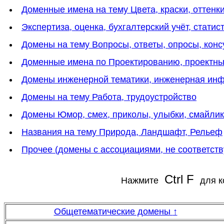
Доменные имена на тему Цвета, краски, оттенки
Экспертиза, оценка, бухгалтерский учёт, статис
Домены на тему Вопросы, ответы, опросы, конс
Доменные имена по Проектированию, проектн
Домены инженерной тематики, инженерная инф
Домены на тему Работа, трудоустройство
Домены Юмор, смех, приколы, улыбки, смайли
Названия на тему Природа, Ландшафт, Рельеф
Прочее (домены с ассоциациями, не соответс
Ctrl F
Нажмите
для к
Общетематические домены
↑