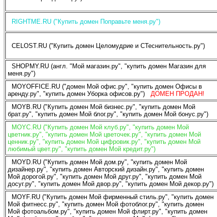
RIGHTME.RU ("Купить домен Поправьте меня.ру")
CELOST.RU ("Купить домен Целомудрие и СТеснительность.ру")
SHOPMY.RU (англ. "Мой магазин.ру", "купить домен Магазин для
меня.ру")
MOYOFFICE.RU ("домен Мой офис.ру", "купить домен Офисы в
аренду.ру", "купить домен Уборка офисов.ру")
ДОМЕН ПРОДАН!
MOYB.RU ("Купить домен Мой бизнес.ру", "купить домен Мой
брат.ру", "купить домен Мой блог.ру", "купить домен Мой бонус.ру")
MOYC.RU ("Купить домен Мой клуб.ру", "купить домен Мой
цветник.ру", "купить домен Мой цветочек.ру", "купить домен Мой
ценник.ру", "купить домен Мой цифровик.ру", "купить домен Мой
любимый цвет.ру", "купить домен Мой кредит.ру")
MOYD.RU ("Купить домен Мой дом.ру", "купить домен Мой
дизайнер.ру", "купить домен Авторский дизайн.ру", "купить домен
Мой дорогой.ру", "купить домен Мой друг.ру", "купить домен Мой
досуг.ру", "купить домен Мой двор.ру", "купить домен Мой декор.ру")
MOYF.RU ("Купить домен Мой фирменный стиль.ру", "купить домен
Мой фитнесс.ру", "купить домен Мой фотоблог.ру", "купить домен
Мой фотоальбом.ру", "купить домен Мой флирт.ру", "купить домен