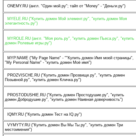
ONEMY.RU (англ. "Один мой.ру"; тайп от "Money" - "Деньги.ру")
MYELE.RU ("Купить домен Мой элемент.ру", "купить домен Моя
элегантность.ру")
MYROLE.RU (англ. "Моя роль.ру", "купить домен Пьеса.ру", "купить
домен Ролевые игры.ру")
MYP.NAME ("My Page Name" - ""Купить домен Имя моей страницы",
"My Personal Name" - "купить домен Моё имя")
PROZVISCHE.RU ("Купить домен Прозвище.ру", "купить домен
Позывной.ру", "купить домен Кличка.ру")
PROSTODUSHIE.RU ("Купить домен Простодушие.ру", "купить
домен Добродушие.ру", "купить домен Наивная доверчивость")
IQMY.RU ("Купить домен Тест на IQ.ру")
VYMYTY.RU ("Купить домен Вы Мы Ты.ру", "купить домен Три
местоимения")