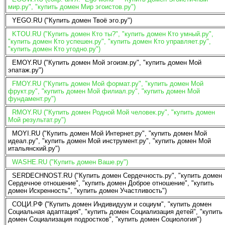
мир.ру", "купить домен Мир эгоистов.ру")
YEGO.RU ("Купить домен Твоё эго.ру")
KTOU.RU ("Купить домен Кто ты?", "купить домен Кто умный.ру",
"купить домен Кто успешен.ру", "купить домен Кто управляет.ру",
"купить домен Кто угодно.ру")
EMOY.RU ("Купить домен Мой эгоизм.ру", "купить домен Мой
эпатаж.ру")
FMOY.RU ("Купить домен Мой формат.ру", "купить домен Мой
фрукт.ру", "купить домен Мой филиал.ру", "купить домен Мой
фундамент.ру")
RMOY.RU ("Купить домен Родной Мой человек.ру", "купить домен
Мой результат.ру")
MOYI.RU ("Купить домен Мой Интернет.ру", "купить домен Мой
идеал.ру", "купить домен Мой инструмент.ру", "купить домен Мой
итальянский.ру")
WASHE.RU ("Купить домен Ваше.ру")
SERDECHNOST.RU ("Купить домен Сердечность.ру", "купить домен
Сердечное отношение", "купить домен Доброе отношение", "купить
домен Искренность", "купить домен Участливость")
СОЦИ.РФ ("Купить домен Индивидуум и социум", "купить домен
Социальная адаптация", "купить домен Социализация детей", "купить
домен Социализация подростков", "купить домен Социология")