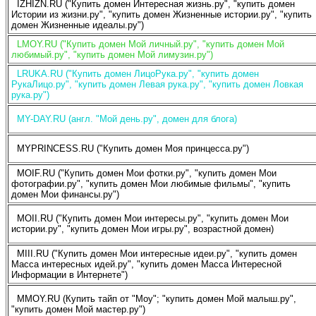
IZHIZN.RU ("Купить домен Интересная жизнь.ру", "купить домен
Истории из жизни.ру", "купить домен Жизненные истории.ру", "купить
домен Жизненные идеалы.ру")
LMOY.RU ("Купить домен Мой личный.ру", "купить домен Мой
любимый.ру", "купить домен Мой лимузин.ру")
LRUKA.RU ("Купить домен ЛицоРука.ру", "купить домен
РукаЛицо.ру", "купить домен Левая рука.ру", "купить домен Ловкая
рука.ру")
MY-DAY.RU (англ. "Мой день.ру", домен для блога)
MYPRINCESS.RU ("Купить домен Моя принцесса.ру")
MOIF.RU ("Купить домен Мои фотки.ру", "купить домен Мои
фотографии.ру", "купить домен Мои любимые фильмы", "купить
домен Мои финансы.ру")
MOII.RU ("Купить домен Мои интересы.ру", "купить домен Мои
истории.ру", "купить домен Мои игры.ру", возрастной домен)
MIII.RU ("Купить домен Мои интересные идеи.ру", "купить домен
Масса интересных идей.ру", "купить домен Масса Интересной
Информации в Интернете")
MMOY.RU (Купить тайп от "Moy"; "купить домен Мой малыш.ру",
"купить домен Мой мастер.ру")