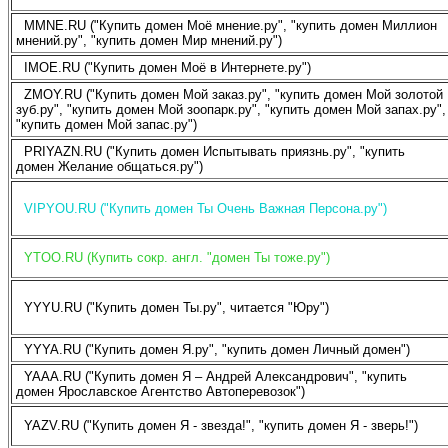
MMNE.RU ("Купить домен Моё мнение.ру", "купить домен Миллион
мнений.ру", "купить домен Мир мнений.ру")
IMOE.RU ("Купить домен Моё в Интернете.ру")
ZMOY.RU ("Купить домен Мой заказ.ру", "купить домен Мой золотой
зуб.ру", "купить домен Мой зоопарк.ру", "купить домен Мой запах.ру",
"купить домен Мой запас.ру")
PRIYAZN.RU ("Купить домен Испытывать приязнь.ру", "купить
домен Желание общаться.ру")
VIPYOU.RU ("Купить домен Ты Очень Важная Персона.ру")
YTOO.RU (Купить сокр. англ. "домен Ты тоже.ру")
YYYU.RU ("Купить домен Ты.ру", читается "Юру")
YYYA.RU ("Купить домен Я.ру", "купить домен Личный домен")
YAAA.RU ("Купить домен Я – Андрей Александрович", "купить
домен Ярославское Агентство Автоперевозок")
YAZV.RU ("Купить домен Я - звезда!", "купить домен Я - зверь!")