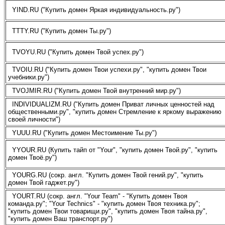
YIND.RU ("Купить домен Яркая индивидуальность.ру")
TTTY.RU ("Купить домен Ты.ру")
TVOYU.RU ("Купить домен Твой успех.ру")
TVOIU.RU ("Купить домен Твои успехи.ру", "купить домен Твои
учебники.ру")
TVOJMIR.RU ("Купить домен Твой внутренний мир.ру")
INDIVIDUALIZM.RU ("Купить домен Приват личных ценностей над
общественными.ру", "купить домен Стремление к яркому выражению
своей личности")
YUUU.RU ("Купить домен Местоимение Ты.ру")
YYOUR.RU (Купить тайп от "Your", "купить домен Твой.ру", "купить
домен Твоё.ру")
YOURG.RU (сокр. англ. "Купить домен Твой гений.ру", "купить
домен Твой гаджет.ру")
YOURT.RU (сокр. англ. "Your Team" - "Купить домен Твоя
команда.ру"; "Your Technics" - "купить домен Твоя техника.ру";
"купить домен Твои товарищи.ру", "купить домен Твоя тайна.ру",
"купить домен Ваш транспорт.ру")