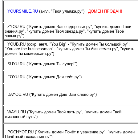
YOURSMILE.RU
(англ. "Твоя улыбка.ру")
ДОМЕН ПРОДАН!
ZYOU.RU ("Купить домен Ваше здоровье.ру", "купить домен Твои
знания.ру", "купить домен Твоя звезда.ру", "купить домен Твоё
знамя.ру")
YOUB.RU (сокр. англ. "You Big" - "Купить домен Ты большой.ру";
"You are the businessman" - "купить домен Ты бизнесмен.ру", "купить
домен Ты коммерсант.ру")
SUYU.RU ("Купить домен Ты супер!")
FOYU.RU ("Купить домен Для тебя.ру")
DAYOU.RU ("Купить домен Даю Вам слово.ру")
WAYU.RU ("Купить домен Твой путь.ру", "купить домен Твой
жизненный путь")
POCHYOT.RU ("Купить домен Почёт и уважение.ру", "купить домен
Почётный гражданин.ру")