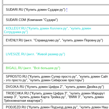
SUDARI.RU ("Купить домен Судари.ру")
*
SUDARI.COM (Компания "Судари")
KOLLEGY.RU ("Купить домен Коллеги.ру", "купить домен
Сотрудники.ру")
EVENLY.RU (англ. "Справедливо.ру", "купить домен Поровну.ру")
LIVESIZE.RU (англ. "Живой размер.ру")
BIGALL.RU (англ. "Всё большое.ру")
SPROSTO.RU ("Купить домен Супер просто.ру", "купить домен Сайт
- это просто.ру", "купить домен Сибирские просторы")
DVOJKA.RU ("Купить домен Цифра 2", "купить домен Двойка.ру")
TROECHKA.RU ("Купить домен Цифра 3", "купить домен Маршрут
номер 3", "купить домен Карта Тройка.ру", "BMW 3", "купить домен
Трёхкомнатная квартира")
PODJEZD.RU ("Купить домен Подъезд дома.ру", "купить домен Наш