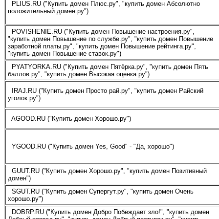
PLIUS.RU ("Купить домен Плюс.ру", "купить домен Абсолютно
положительный домен.ру")
POVISHENIE.RU ("Купить домен Повышение настроения.ру",
"купить домен Повышение по службе.ру", "купить домен Повышение
заработной платы.ру", "купить домен Повышение рейтинга.ру",
"купить домен Повышение ставок.ру")
PYATYORKA.RU ("Купить домен Пятёрка.ру", "купить домен Пять
баллов.ру", "купить домен Высокая оценка.ру")
IRAJ.RU ("Купить домен Просто рай.ру", "купить домен Райский
уголок.ру")
AGOOD.RU ("Купить домен Хорошо.ру")
YGOOD.RU ("Купить домен Yes, Good" - "Да, хорошо")
GUUT.RU ("Купить домен Хорошо.ру", "купить домен Позитивный
домен")
SGUT.RU ("Купить домен Супергут.ру", "купить домен Очень
хорошо.ру")
DOBRP.RU ("Купить домен Добро Побеждает зло!", "купить домен