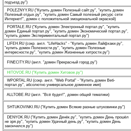
подъезд.ру")
POLEZNYY.RU ("Купить домен Полезный сайт.ру", "купить домен
Полезный отдых.ру", "купить домен Самый полезный ресурс сети
Интернет!", домен с положительной эмоциональной окраской)
PORTALE.RU ("Купить домен Электронный портал.ру", "купить
домен Единый портал.ру", "купить домен Экономический портал.ру",
"купить домен Экспериментальный портал.ру")
LIFEH.RU (сокр. англ. "LifeHacks" - "Купить домен Лайфхаки.ру",
"купить домен Полезности.ру", "купить домен Полезные
интересности.ру", "купить домен Жизненные хитрости.ру")
FINECITY.RU (англ. "домен Прекрасный город.ру")
HITOVOE.RU ("Купить домен Хитовое.ру")
WPORTAL.RU (сокр. англ. "Web Portal" - "Купить домен Веб-
портал.ру", абсолютно универсальное доменное имя)
ALLTOBE.RU (англ. "Всё будет!", домен общей тематики)
SHTUKOVINKI.RU ("Купить домен Всякие разные штуковинки.ру")
DENYOK.RU ("Купить домен Денёк.ру", "купить домен День прошёл
не зря.ру", "купить домен Удачный день.ру", "купить домен День
закончился.ру")