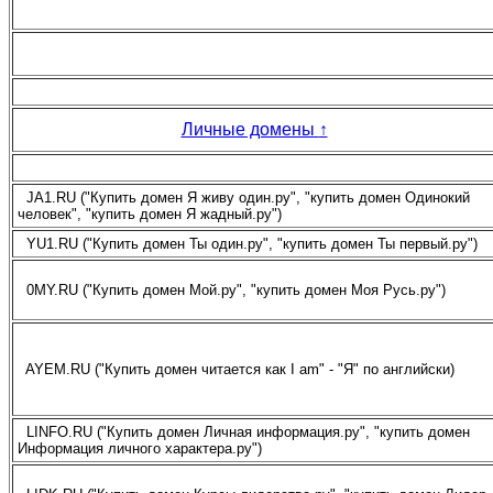
Личные домены
↑
JA1.RU ("Купить домен Я живу один.ру", "купить домен Одинокий
человек", "купить домен Я жадный.ру")
YU1.RU ("Купить домен Ты один.ру", "купить домен Ты первый.ру")
0MY.RU ("Купить домен Мой.ру", "купить домен Моя Русь.ру")
AYEM.RU ("Купить домен читается как I am" - "Я" по английски)
LINFO.RU ("Купить домен Личная информация.ру", "купить домен
Информация личного характера.ру")