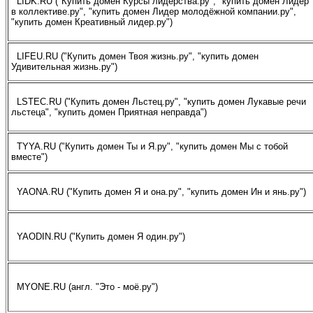
LIDK.RU ("Купить домен Курсы лидерства.ру", "купить домен Лидер
в коллективе.ру", "купить домен Лидер молодёжной компании.ру",
"купить домен Креативный лидер.ру")
LIFEU.RU ("Купить домен Твоя жизнь.ру", "купить домен
Удивительная жизнь.ру")
LSTEC.RU ("Купить домен Льстец.ру", "купить домен Лукавые речи
льстеца", "купить домен Приятная неправда")
TYYA.RU ("Купить домен Ты и Я.ру", "купить домен Мы с тобой
вместе")
YAONA.RU ("Купить домен Я и она.ру", "купить домен Ин и янь.ру")
YAODIN.RU ("Купить домен Я один.ру")
MYONE.RU (англ. "Это - моё.ру")